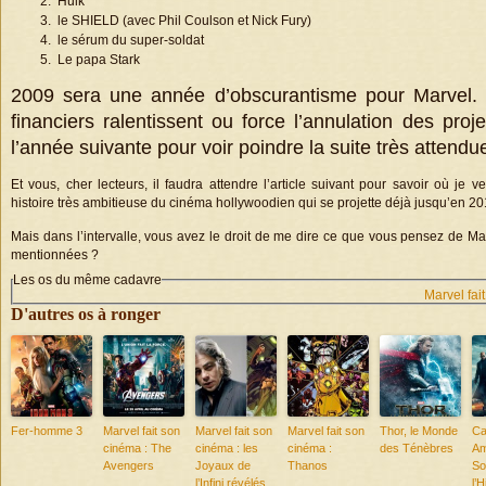
Hulk
le SHIELD (avec Phil Coulson et Nick Fury)
le sérum du super-soldat
Le papa Stark
2009 sera une année d’obscurantisme pour Marvel. 
financiers ralentissent ou force l’annulation des proje
l’année suivante pour voir poindre la suite très attendu
Et vous, cher lecteurs, il faudra attendre l’article suivant pour savoir où je 
histoire très ambitieuse du cinéma hollywoodien qui se projette déjà jusqu’en 20
Mais dans l’intervalle, vous avez le droit de me dire ce que vous pensez de Ma
mentionnées ?
Les os du même cadavre
Marvel fai
D'autres os à ronger
Fer-homme 3
Marvel fait son
Marvel fait son
Marvel fait son
Thor, le Monde
Ca
cinéma : The
cinéma : les
cinéma :
des Ténèbres
Am
Avengers
Joyaux de
Thanos
So
l’Infini révélés.
l’H