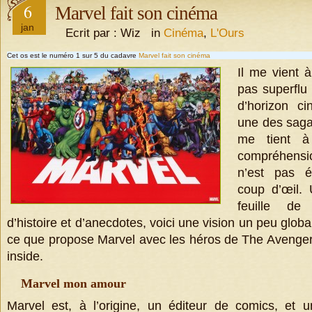
6
Marvel fait son cinéma
jan
Ecrit par : Wiz in
Cinéma
,
L'Ours
Cet os est le numéro 1 sur 5 du cadavre
Marvel fait son cinéma
Il me vient à
pas superflu 
d’horizon ci
une des saga
me tient à
compréhensio
n’est pas é
coup d’œil
feuille de
d’histoire et d’anecdotes, voici une vision un peu globa
ce que propose Marvel avec les héros de The Avengers 
inside.
Marvel mon amour
Marvel est, à l’origine, un éditeur de comics, et