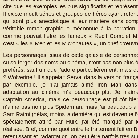
cite que les exemples les plus significatifs et représe
Il existe moult séries et groupes de héros ayant ret
qui sont plus anecdotique à leur manière sans comp
véritable roman graphique méconnue à la narration p
comme pouvait l’être les fameux « Récit Complet M
c’est « les X-Men et les Micronautes », un chef d’œuvr
Les personnages issus de cette galaxie de personnag
su se forger des noms au cinéma, n’ont pas non plus 
préférés, sauf un que j’adore particulièrement, mais q
? Wolverine ! Il s’appelait Serval dans la version fran
par exemple, je n’ai jamais aimé Iron Man dans
adaptation au cinéma m’a beaucoup plu. Je n’aim
Captain America, mais ce personnage est plutôt bien
n’aime pas non plus Spiderman, mais j’ai beaucoup a
Sam Raimi (hélas, moins la dernière qui est devenue l’o
spécialement attiré par Hulk, j’ai été marqué par 
réalisée. Bref, comme quoi entre le traitement fait en
retentissant et l’adaptation, on peut être parfois très sur