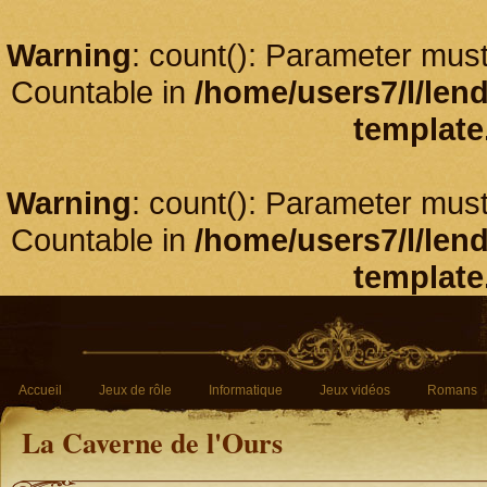
Warning
: count(): Parameter must
Countable in
/home/users7/l/len
template
Warning
: count(): Parameter must
Countable in
/home/users7/l/len
template
Accueil
Jeux de rôle
Informatique
Jeux vidéos
Romans
La Caverne de l'Ours