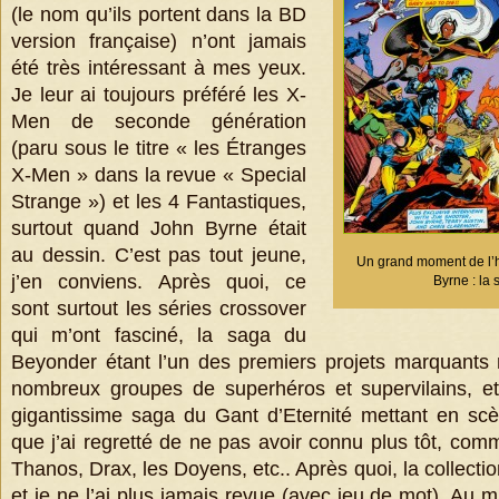
(le nom qu’ils portent dans la BD
version française) n’ont jamais
été très intéressant à mes yeux.
Je leur ai toujours préféré les X-
Men de seconde génération
(paru sous le titre « les Étranges
X-Men » dans la revue « Special
Strange ») et les 4 Fantastiques,
surtout quand John Byrne était
au dessin. C’est pas tout jeune,
Un grand moment de l’h
j’en conviens. Après quoi, ce
Byrne : la
sont surtout les séries crossover
qui m’ont fasciné, la saga du
Beyonder étant l’un des premiers projets marquants
nombreux groupes de superhéros et supervilains, et
gigantissime saga du Gant d’Eternité mettant en s
que j’ai regretté de ne pas avoir connu plus tôt, comm
Thanos, Drax, les Doyens, etc.. Après quoi, la collectio
et je ne l’ai plus jamais revue (avec jeu de mot). Au mi