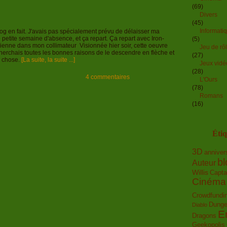
(69)
Divers
(45)
Informati
g en fait. J'avais pas spécialement prévu de délaisser ma
ne petite semaine d'absence, et ça repart. Ça repart avec Iron-
(5)
enne dans mon collimateur Visionnée hier soir, cette oeuvre
Jeu de rô
herchais toutes les bonnes raisons de le descendre en flèche et
(27)
d chose.
[La suite, la suite ...]
Jeux vidé
(28)
4 commentaires
L'Ours
(78)
Romans
(16)
Étiq
3D
anniver
bl
Auteur
Willis
Capta
Cinéma
Crowdfundi
Dunge
Diablo
E
Dragons
Geekopolis