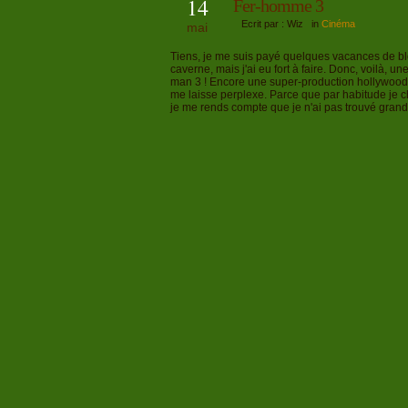
14
Fer-homme 3
Ecrit par : Wiz in
Cinéma
mai
Tiens, je me suis payé quelques vacances de blo
caverne, mais j'ai eu fort à faire. Donc, voilà, u
man 3 ! Encore une super-production hollywoodi
me laisse perplexe. Parce que par habitude je c
je me rends compte que je n'ai pas trouvé gran