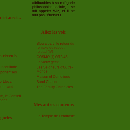
attribuables à sa catégorie
philosophico-sociale, il se
fait appeler Wiz, et il ne
faut pas l'énerver !
 ici aussi...
Allez les voir
Blog à part : le retour du
remake du reboot
reload (IV)
s récents
COSMO [†] ORBÜS
Le vieux geek
incertitude
Les Seigneurs d'Outre-
Monde
portent les
Maison et Domotique
ortdecai
Sand Chaser
Gods and
The Faculty Chronicles
lm, le Conseil
tions
Mes autres contenus
Le Temple de Lendraste
gories