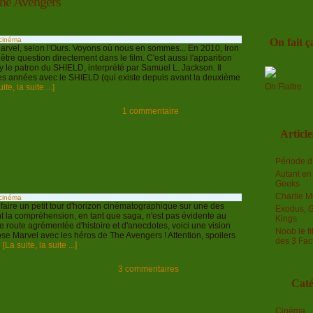
The Avengers
 cinéma
On fait ça
Marvel, selon l'Ours. Voyons où nous en sommes... En 2010, Iron
être question directement dans le film. C'est aussi l'apparition
y le patron du SHIELD, interprété par Samuel L. Jackson. Il
 des années avec le SHIELD (qui existe depuis avant la deuxième
On Flattre
ite, la suite ...]
1 commentaire
Article
Période d’
Autant en 
Geeks
Charlie M
 cinéma
de faire un petit tour d'horizon cinématographique sur une des
Exodus, 
t la compréhension, en tant que saga, n'est pas évidente au
Kings
 route agrémentée d'histoire et d'anecdotes, voici une vision
Noob le fi
se Marvel avec les héros de The Avengers ! Attention, spoilers
des 3 Fac
,
[La suite, la suite ...]
3 commentaires
Caté
Cinéma