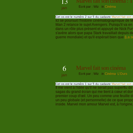
13
Marvel fait son cinéma : 
Ecrit par : Wiz in
Cinéma
jan
Cet os est le numéro 2 sur 5 du cadavre
Marvel fait son
Ici se poursuit l'histoire cinématographique de 
Man 2 relance le sujet Avengers. Puisqu'il va en 
dans un rôle plus présent et appuyé de Nick Fur
s'avère alors que papa Stark travaillait depuis
guerre mondiale) et qu'il espérait bien que
[La su
6
Marvel fait son cinéma
Ecrit par : Wiz in
Cinéma
,
L'Ours
jan
Cet os est le numéro 1 sur 5 du cadavre
Marvel fait son
Il me vient à l'idée qu'il ne serait pas superflu 
sagas du grand écran qui me tient à cœur et don
premier coup d'œil. Un peu comme une feuille de
un peu globale (et personnelle) de ce que propo
inside. Marvel mon amour Marvel est, à l'origine