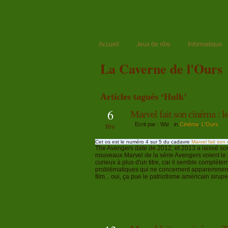
Accueil
Jeux de rôle
Informatique
La Caverne de l'Ours
Articles tagués ‘Hulk’
6
Marvel fait son cinéma : le
Ecrit par : Wiz in
Cinéma
,
L'Ours
fév
Cet os est le numéro 4 sur 5 du cadavre
Marvel fait son
The Avengers date de 2012, et 2013 a laissé son
nouveaux Marvel de la série Avengers voient le 
curieux à plus d'un titre, car il semble complète
problématiques qui ne concernent apparemment q
film... oui, ça pue le patriotisme américain sirup