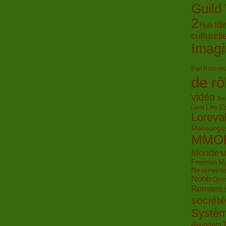
Guild
2
Ide
Hulk
culturell
Imagi
Iron-m
iPad
de rô
vidéo
Jos
Les E
Levitt
Loreva
Mensonge
MMO
Monde
M
Freeman
My
Neverwinte
Noob
Omn
Romans
société
Systè
Avengers