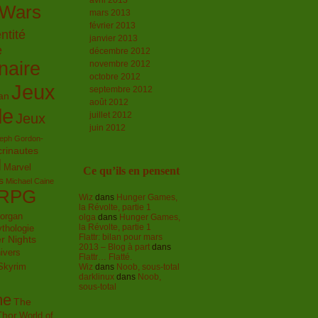
avril 2013
 Wars
mars 2013
février 2013
ntité
janvier 2013
e
décembre 2012
naire
novembre 2012
octobre 2012
Jeux
septembre 2012
an
août 2012
le
juillet 2012
Jeux
juin 2012
eph Gordon-
crinautes
l
Marvel
Ce qu’ils en pensent
s
Michael Caine
RPG
Wiz
dans
Hunger Games,
la Révolte, partie 1
organ
olga
dans
Hunger Games,
la Révolte, partie 1
thologie
Flattr: bilan pour mars
r Nights
2013 – Blog à part
dans
ivers
Flattr… Flatté.
Skyrim
Wiz
dans
Noob, sous-total
darklinux
dans
Noob,
sous-total
me
The
Thor
World of