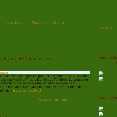
Jeux vidéos
Romans
Cinéma
Rechercher
Soutien in
s Joyaux de l’Infini révélés.
 cinéma
 lot de révélation dans les productions Marvel. En 2013, deux
jour. Iron Man 3 et Thor, le Monde des Ténèbres. Le premier est
ment sortir du cadre de la série. Il met en exergue des
ue Iron Man et War Machine (qui devient Iron Patriot dans le
eux) alors
[La suite, la suite ...]
En partena
Pas de commentaire