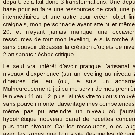
départ, cela fait donc 3 transformations. Une dep
base pour en faire une ressources de craft, une p
intermédiaires et une autre pour créer l’objet fi
craignais, mon personnage ayant atteint et mêm
20, et n’ayant jamais manqué une occasion
ressources de tout mon leveling, je suis tombé 
sans pouvoir dépasser la création d’objets de ni
2 artisanats : échec critique.
Le seul vrai intérêt d’avoir pratiqué l’artisana
niveaux d’expérience (sur un leveling au niveau 
d’heures de jeu (oui, je suis un acharné))
Malheureusement, j’ai pu me servir de mes premièr
le niveau 11 ou 12, puis j’ai très vite toujours trouv
sans pouvoir monter davantage mes compétences d’
même pas pu atteindre un niveau où j’aura
hypothétique nouveau panel de recettes concer
plus haut niveaux. Car les ressources, elles, au
avec les zones que l’on visite (lesquelles dépen