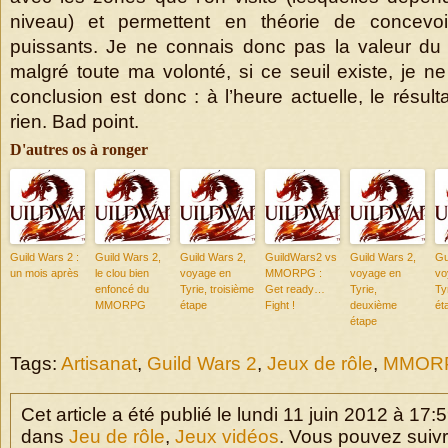
niveau) et permettent en théorie de concevoi
puissants. Je ne connais donc pas la valeur du s
malgré toute ma volonté, si ce seuil existe, je ne 
conclusion est donc : à l’heure actuelle, le résult
rien. Bad point.
D'autres os à ronger
Guild Wars 2 :
Guild Wars 2,
Guild Wars 2,
GuildWars2 vs
Guild Wars 2,
Gu
un mois après
le clou bien
voyage en
MMORPG :
voyage en
vo
enfoncé du
Tyrie, troisième
Get ready…
Tyrie,
Ty
MMORPG
étape
Fight !
deuxième
ét
étape
Tags:
Artisanat
,
Guild Wars 2
,
Jeux de rôle
,
MMOR
Cet article a été publié le lundi 11 juin 2012 à 17:
dans
Jeu de rôle
,
Jeux vidéos
. Vous pouvez suivr