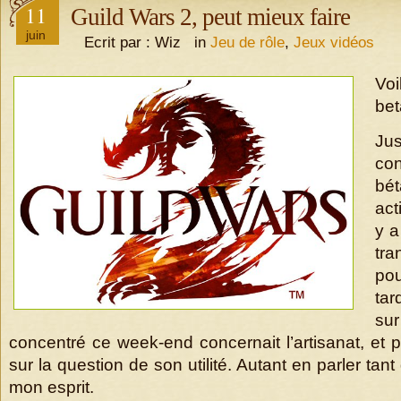
11
Guild Wars 2, peut mieux faire
juin
Ecrit par : Wiz in
Jeu de rôle
,
Jeux vidéos
Vo
bet
Ju
co
bé
act
y a
tr
pou
tar
sur
concentré ce week-end concernait l’artisanat, et p
sur la question de son utilité. Autant en parler tant
mon esprit.