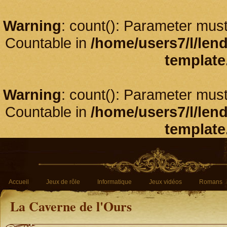
Warning
: count(): Parameter must
Countable in
/home/users7/l/len
template
Warning
: count(): Parameter must
Countable in
/home/users7/l/len
template
Accueil
Jeux de rôle
Informatique
Jeux vidéos
Romans
La Caverne de l'Ours