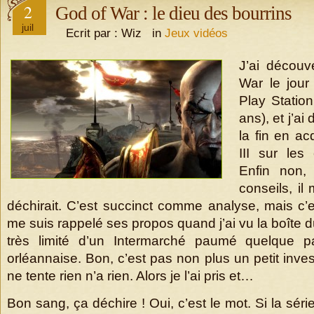
2
God of War : le dieu des bourrins
juil
Ecrit par : Wiz in
Jeux vidéos
J’ai découv
War le jour
Play Station
ans), et j’a
la fin en a
III sur les
Enfin non,
conseils, il
déchirait. C’est succinct comme analyse, mais c’e
me suis rappelé ses propos quand j’ai vu la boîte 
très limité d’un Intermarché paumé quelque p
orléannaise. Bon, c’est pas non plus un petit inve
ne tente rien n’a rien. Alors je l’ai pris et…
Bon sang, ça déchire ! Oui, c’est le mot. Si la sér