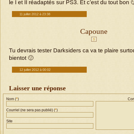
le I et II réadaptés sur PS3. Et c’est du tout bon 
11 juillet 2012 à 23:38
Capoune
5
Tu devrais tester Darksiders ca va te plaire surto
bientot 🙂
12 juillet 2012 à 00:02
Laisser une réponse
Nom (
*
)
Com
Courriel (ne sera pas publié) (
*
)
Site