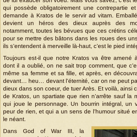
de lui exaucer son voeu. Mais vous savez, c’est le
qui possède obligatoirement une contrepartie et
demande à Kratos de le servir ad vitam. Emballé
devient un héros des dieux auprès des mort
notamment, toutes les bévues que ces crétins cé
pour se mettre des bâtons dans les roues des uns 
ils s’entendent à merveille là-haut, c’est le pied inté
Toujours est-il que notre Kratos va être amené à
dont il a oublié, on ne sait trop comment, que c’es
même sa femme et sa fille, et après, en découvran
devant… heu… devant l’éternité, car on ne peut pas 
dieux dans son coeur, de tuer Arès. Et voilà, ainsi
de Kratos, un spartiate que rien n’arrête sauf la
qui joue le personnage. Un bourrin intégral, un v
peur de rien, et qui a un sens de l’humour situé en
le néant.
Dans God of War III, la