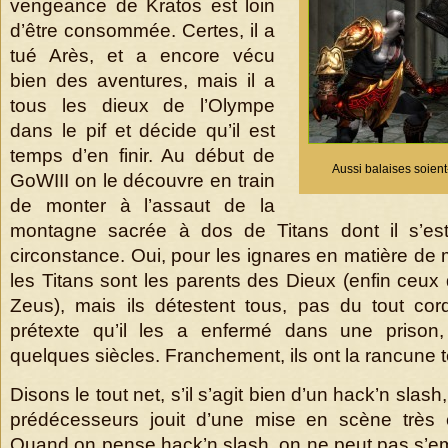
vengeance de Kratos est loin
d’être consommée. Certes, il a
tué Arès, et a encore vécu
bien des aventures, mais il a
tous les dieux de l’Olympe
dans le pif et décide qu’il est
temps d’en finir. Au début de
Aussi balaises soient-i
GoWIII on le découvre en train
de monter à l’assaut de la
montagne sacrée à dos de Titans dont il s’est 
circonstance. Oui, pour les ignares en matière de
les Titans sont les parents des Dieux (enfin ceux
Zeus), mais ils détestent tous, pas du tout co
prétexte qu’il les a enfermé dans une prison, 
quelques siècles. Franchement, ils ont la rancune
Disons le tout net, s’il s’agit bien d’un hack’n sl
prédécesseurs jouit d’une mise en scène très 
Quand on pense hack’n slash, on ne peut pas s’e