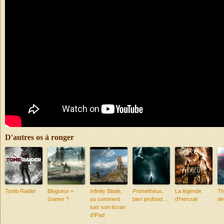
D'autres os à ronger
Tomb Raider
Blogueur =
Infinity Blade,
Prométhéus,
La légende
Th
Gamer ?
ou comment
bien profond…
d’Hercule
de
tuer son écran
d’iPad