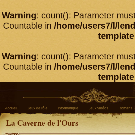
Warning
: count(): Parameter must
Countable in
/home/users7/l/len
template
Warning
: count(): Parameter must
Countable in
/home/users7/l/len
template
Accueil
Jeux de rôle
Informatique
Jeux vidéos
Romans
La Caverne de l'Ours