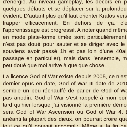
d’énergie. Au niveau gameplay, les décors en pl
quelques défauts et se déplacer sur la profondeur
évident. D’autant plus qu’il faut orienter Kratos ve
frapper efficacement. En dehors de ça, c’e
l’apprentissage est progressif. A noter quand mêm
en mode plate-forme timée sont particulièrement 
n’est pas doué pour sauter et se diriger avec l
souviens avoir passé 1h et pas loin d’une 40ai
passage en particulier), mais dans l’ensemble,
peu doué que moi arrive à quelque chose.
La licence God of War existe depuis 2005, ce n’est
dernier opus en date, God of War III date de 2010
semble un peu réchauffé de parler de God of Wa
pas anodin. God of War s’est rappelé à mon bon
tard qu’hier lorsque j’ai visionné la première dém
sera God of War Ascension ou God of War 4. E
anéanti la plupart des dieux, on pourrait croire q
tout ce qu’il pouvait accomplir. Même si la fin p