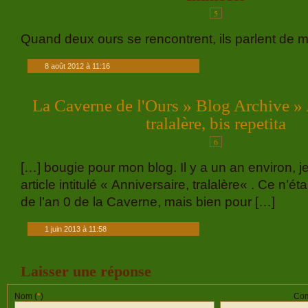
5
Quand deux ours se rencontrent, ils parlent de m
8 août 2012 à 11:16
La Caverne de l'Ours » Blog Archive » 
tralalère, bis repetita
6
[…] bougie pour mon blog. Il y a un an environ, je
article intitulé « Anniversaire, tralalère« . Ce n’ét
de l’an 0 de la Caverne, mais bien pour […]
1 juin 2013 à 11:58
Laisser une réponse
Nom (
*
)
Com