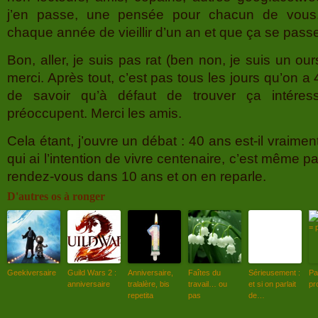
j’en passe, une pensée pour chacun de vous,
chaque année de vieillir d’un an et que ça se passe
Bon, aller, je suis pas rat (ben non, je suis un ou
merci. Après tout, c’est pas tous les jours qu’on a
de savoir qu’à défaut de trouver ça intéress
préoccupent. Merci les amis.
Cela étant, j’ouvre un débat : 40 ans est-il vraime
qui ai l’intention de vivre centenaire, c’est même pa
rendez-vous dans 10 ans et on en reparle.
D'autres os à ronger
Geekiversaire
Guild Wars 2 :
Anniversaire,
Faîtes du
Sérieusement :
Pa
anniversaire
tralalère, bis
travail… ou
et si on parlait
pr
repetita
pas
de…