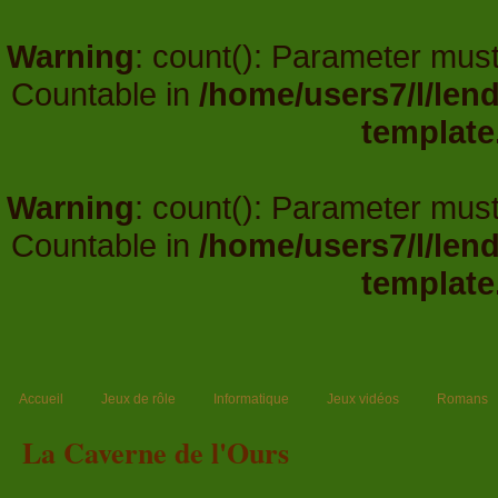
Warning
: count(): Parameter must
Countable in
/home/users7/l/len
template
Warning
: count(): Parameter must
Countable in
/home/users7/l/len
template
Accueil
Jeux de rôle
Informatique
Jeux vidéos
Romans
La Caverne de l'Ours