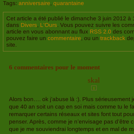
Tags:
anniversaire
,
quarantaine
Cet article a été publié le dimanche 3 juin 2012 à 
dans
Divers
,
L'Ours
. Vous pouvez suivre les com
article en vous abonnant au flux
RSS 2.0
des com
pouvez faire un
commentaire
, ou un
trackback
dep
site.
6 commentaires pour le moment
skal
1
Alors bon…. ok j’abuse là :). Plus sérieusement 
que 40 an soit un cap en soi mais comme tu le f
remarquer certains réseaux et sites font tout pour
penser. Après, comme je n’envisage pas d’être c
que je me souviendrai longtemps et en mal de 