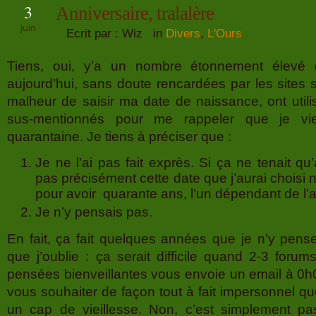
3
Anniversaire, tralalère
juin
Ecrit par : Wiz in
Divers
,
L'Ours
Tiens, oui, y’a un nombre étonnement élevé 
aujourd’hui, sans doute rencardées par les sites s
malheur de saisir ma date de naissance, ont utili
sus-mentionnés pour me rappeler que je vi
quarantaine. Je tiens à préciser que :
Je ne l’ai pas fait exprès. Si ça ne tenait qu
pas précisément cette date que j’aurai choisi ni
pour avoir quarante ans, l’un dépendant de l’a
Je n’y pensais pas.
En fait, ça fait quelques années que je n’y pens
que j’oublie : ça serait difficile quand 2-3 foru
pensées bienveillantes vous envoie un email à 0h0
vous souhaiter de façon tout à fait impersonnel q
un cap de vieillesse. Non, c’est simplement pa