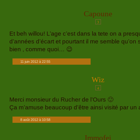
Capoune
3
Et beh willou! L’age c’est dans la tete on a pres
d’années d’écart et pourtant il me semble qu’on s
bien , comme quoi… 😉
11 juin 2012 à 22:55
Wiz
4
Merci monsieur du Rucher de l’Ours 🙂
Ça m’amuse beaucoup d’être ainsi visité par un a
8 août 2012 à 10:58
Immofei