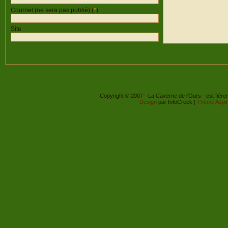
Courriel (ne sera pas publié) (
*
)
Site
Copyright © 2007 - La Caverne de l'Ours - est fièr
Design
par InfoCreek |
Thème Aspi