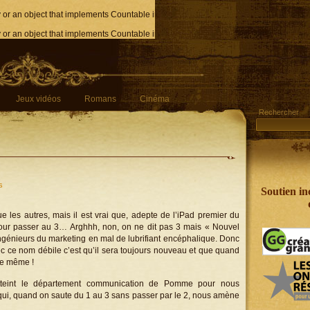
y or an object that implements Countable in
/home/users7/l/lendraste/www/cavern
y or an object that implements Countable in
/home/users7/l/lendraste/www/cavern
Jeux vidéos
Romans
Cinéma
Rechercher
s
Soutien in
e les autres, mais il est vrai que, adepte de l’iPad premier du
pour passer au 3… Arghhh, non, on ne dit pas 3 mais « Nouvel
ingénieurs du marketing en mal de lubrifiant encéphalique. Donc
vec ce nom débile c’est qu’il sera toujours nouveau et que quand
 le même !
atteint le département communication de Pomme pour nous
 qui, quand on saute du 1 au 3 sans passer par le 2, nous amène