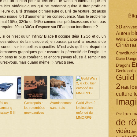
e est un confort pour la lecture et le websurf internautique en
s hits vidéoludiques qui ne tarderont guère à tirer profit de
lleure qualité d’image dit meilleure qualité de texture, dit aussi
Étiq
s jeux risque fort d’augmenter en conséquence. Mais le problème
 format 16Go, 32Go et 64Go comme ses prédécesseurs n’ont pas
3D
n requiert 20 ou 30Go d’espace sur l’iPad pour fonctionner ?
anniver
bl
Auteur
, si ce n’est qu’un Infinity Blade II occupe déjà 1,2Go et qu’un
Willis
Capta
 vidéos, de la musique et j’en passe, ça sent la nécessité de
Cinéma
surtout sur les petites capacités. M’est avis qu’il est risqué de
formances graphiques pour assurer la pérennité de l’engin. Le
Crowdfundi
 sens le plus cohérent, et encore j’avais réussi à remplir les
Dunge
Diablo
surez-vous, mais quand même ! ). Wait & see.
E
Dragons
Geekopolis
Guild
2
Ide
Hulk
culturell
Imagi
’ai un
Geekopolis :
Avertissement
Guild Wars 2,
Samsung
les retombées
sans frais
le clou bien
alaxy S III !
geekoactives
enfoncé du
Iron-m
iPad
MMORPG
de rô
vidéo
Jos