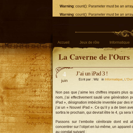
Warning
: count(): Parameter must be an arra
Warning
: count(): Parameter must be an arra
Accueil
Jeux de rôle
Informatique
La Caverne de l'Ours
4
J’ai un iPad 3 !
Ecrit par : Wiz in
Informatique
,
L'Our
juin
Non pas que j’aime les chiffres impairs plus qu
nom, j’ai effectivement sauté une génération 
iPad », désignation imbécile inventée par des 
j’ai un « Nouvel iPad ». Ce qu’il y a de bien a
sortira le prochain, qui devrait être le 4, ça sera
Passons sur l’embolie cérébrale dont est 
concentrer sur l’objet en lui-même, un appareil
au constat suivant :