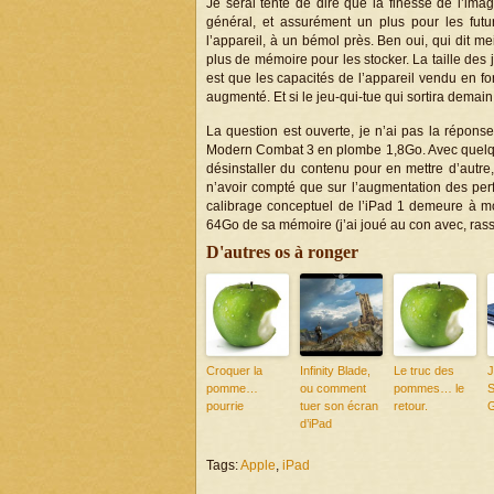
Je serai tenté de dire que la finesse de l’imag
général, et assurément un plus pour les futur
l’appareil, à un bémol près. Ben oui, qui dit mei
plus de mémoire pour les stocker. La taille de
est que les capacités de l’appareil vendu en
augmenté. Et si le jeu-qui-tue qui sortira demai
La question est ouverte, je n’ai pas la réponse
Modern Combat 3 en plombe 1,8Go. Avec quelques
désinstaller du contenu pour en mettre d’autre, 
n’avoir compté que sur l’augmentation des per
calibrage conceptuel de l’iPad 1 demeure à mon
64Go de sa mémoire (j’ai joué au con avec, ras
D'autres os à ronger
Croquer la
Infinity Blade,
Le truc des
J
pomme…
ou comment
pommes… le
pourrie
tuer son écran
retour.
G
d’iPad
Tags:
Apple
,
iPad