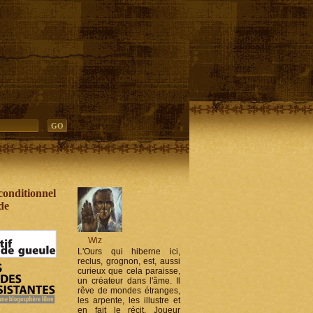
e/wp-includes/post-template.php
on line
317
e/wp-includes/post-template.php
on line
317
conditionnel
de
Wiz
L'Ours qui hiberne ici,
reclus, grognon, est, aussi
curieux que cela paraisse,
un créateur dans l'âme. Il
rêve de mondes étranges,
les arpente, les illustre et
en fait le récit. Joueur