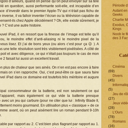
rigolo d’ailleurs, quand on pense qu’on peut envoyer sur sa télé
Période d’
lé en question, aussi performante soit-elle, est incapable d’en
Autant en 
dace d’investir dans le premier Apple-TV qui n’était pas fichu de
Geeks
nverse, il va falloir inventer l’écran ou la télévision capable de
Charlie M
pensent-ils chez Apple décidément ? Oh, elle existe sûrement, je
Exodus, 
? C’est une autre histoire.
Kings
Noob le fi
el iPad, il en ressort que la finesse de l’image est telle qu’il
des 3 Fac
ou, le moindre effet d’anti-aliasing ni le moindre pixel de la
us lisez. Et j’ai de bons yeux (ou alors c’est pour ça 😉 ). A
 une telle résolution sont très visiblement pixélisées. A côté de
de poil et avec diligence, ce qui n’était pas toujours le cas de mon
Caté
 2 faisait lui aussi un excellent travail.
Cinéma
en plus de chaleur que ses ainés. On n’en est pas encore à faire
(69)
 mais on s’en rapproche. Oui, c’est peut-être ce que saura faire
Divers
uvel iPad dans ce domaine est toutefois très méritoire et augure
(45)
Informati
(5)
cipal consommateur de la batterie, est non seulement ce qui
Jeu de rô
’appareil, mais également ce qui vide la batterie presque
(27)
avec un jeu qui carbure (pour ne citer que lui : Infinity Blade II,
Jeux vidé
ettement moins gourmand. En utilisation plus « classique » de ce
(28)
, comme avant, où on peut aisément lire un roman pendant 9-10h
L'Ours
e.
(78)
Romans
able par rapport au 2. C’est bien plus flagrant par rapport au 1.
(16)