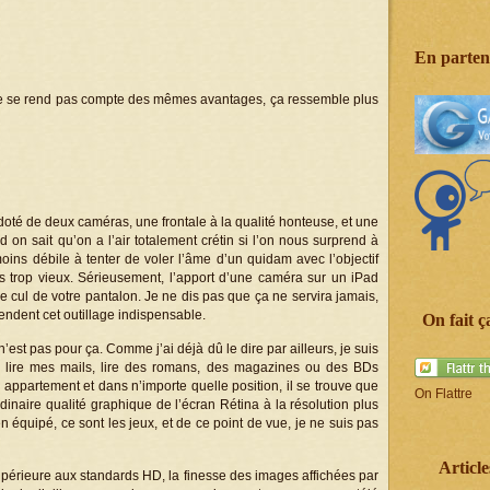
En partena
e se rend pas compte des mêmes avantages, ça ressemble plus
oté de deux caméras, une frontale à la qualité honteuse, et une
d on sait qu’on a l’air totalement crétin si l’on nous surprend à
oins débile à tenter de voler l’âme d’un quidam avec l’objectif
 trop vieux. Sérieusement, l’apport d’une caméra sur un iPad
 le cul de votre pantalon. Je ne dis pas que ça ne servira jamais,
 rendent cet outillage indispensable.
On fait ça
n’est pas pour ça. Comme j’ai déjà dû le dire par ailleurs, je suis
r, lire mes mails, lire des romans, des magazines ou des BDs
appartement et dans n’importe quelle position, il se trouve que
On Flattre
rdinaire qualité graphique de l’écran Rétina à la résolution plus
équipé, ce sont les jeux, et de ce point de vue, je ne suis pas
Article
upérieure aux standards HD, la finesse des images affichées par