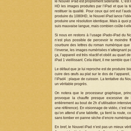
le Nouvel iPad est proprement sidérante. C’est 
HD les images produites par l’iPad et que la té
restituer la qualité. Pour ceux qui ont eut l’au
produire du 1080HD, le Nouvel iPad lance l’idée i
produire une résolution identique. Mais à quoi 
suis mauvaise langue, mais combien coûte-t-elle 
Si nous en restons à l’usage iPado-iPad du Nouv
n’est plus possible de percevoir le moindre fl
courbure des lettres du roman numérique que vo
l’inverse, les images numérisées n’atteignant pas
ça, l’appareil est très réactif et obéit au quart 
iPad 1 vieillissant. Cela étant, il me semble que le
Le défaut que je lui reproche est de produire bi
cuire des œufs au plat sur le dos de l’appareil,
l’iPad4 : plaque de cuisson. La tentative du No
un véritable progrès.
On notera que le processeur graphique, prin
provoque la chauffe presque excessive de l
entièrement au bout de 2h d’utilisation intensive 
une référence). En visionnage de vidéo, c’est n
qu’on attend d’une tablette, ça tient la route
sans tomber en panne sèche d’encre numériqu
En bref, le Nouvel iPad n’est pas un mieux vérit