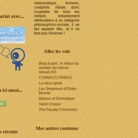
vidéoludique, écrivain,
cinéphile, rôliste, donc
coupable de tous les
riat avec...
méfaits virtuellement
attribuables à sa catégorie
philosophico-sociale, il se
fait appeler Wiz, et il ne
faut pas l'énerver !
Allez les voir
Blog à part : le retour du
remake du reboot
reload (IV)
COSMO [†] ORBÜS
Le vieux geek
Les Seigneurs d'Outre-
 ici aussi...
Monde
Maison et Domotique
Sand Chaser
The Faculty Chronicles
Mes autres contenus
s récents