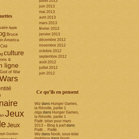
juillet 2013
juin 2013
mai 2013
uettes
avril 2013
mars 2013
saire
Apple
février 2013
og
Bruce
janvier 2013
in America
décembre 2012
novembre 2012
Cité
octobre 2012
culture
ng
septembre 2012
ons &
août 2012
n ligne
juillet 2012
God of War
juin 2012
 Wars
ntité
Ce qu’ils en pensent
e
naire
Wiz
dans
Hunger Games,
la Révolte, partie 1
Jeux
olga
dans
Hunger Games,
an
la Révolte, partie 1
le
Flattr: bilan pour mars
Jeux
2013 – Blog à part
dans
Flattr… Flatté.
eph Gordon-
Wiz
dans
Noob, sous-total
darklinux
dans
Noob,