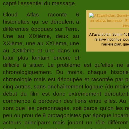
capté l’essentiel du message.
Cloud Atlas raconte 6
historiettes qui se déroulent à
différentes époques sur Terre.
A l’avant-plan, Sonmi-45
Une au XIXième, deux au
relative inconnue, pou
XXième, une au XXIième, une
l’arrière plan, qu
au XXIIième et une dans un
futur plus lointain encore et
difficile à situer. Le problème est qu’elles ne
chronologiquement. Du moins, chaque historie
chronologie mais est découpée et racontée par pe
cinq autres, sans enchaînement logique (du moin
début du film est donc extrêmement déroutant
commence à percevoir des liens entre elles. Au 
sont que les personnages, soit parce qu’on les rec
peu ou prou de 9 protagonistes par époque incar
acteurs principaux mais jouant un rôle différe