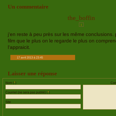
Un commentaire
the_boffin
1
j’en reste à peu près sur les même conclusions. 
film que le plus on le regarde le plus on compren
l’appraicit.
17 avril 2013 à 23:45
Laisser une réponse
Nom (
*
)
Com
Courriel (ne sera pas publié) (
*
)
Site