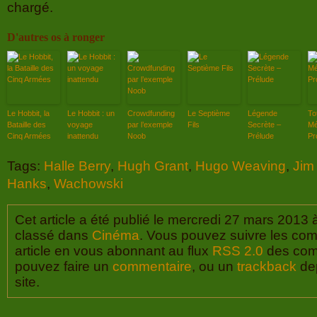
chargé.
D'autres os à ronger
Le Hobbit, la
Le Hobbit : un
Crowdfunding
Le Septième
Légende
To
Bataille des
voyage
par l’exemple
Fils
Secrète –
Mé
Cinq Armées
inattendu
Noob
Prélude
Pr
Tags:
Halle Berry
,
Hugh Grant
,
Hugo Weaving
,
Jim
Hanks
,
Wachowski
Cet article a été publié le mercredi 27 mars 2013 
classé dans
Cinéma
. Vous pouvez suivre les com
article en vous abonnant au flux
RSS 2.0
des com
pouvez faire un
commentaire
, ou un
trackback
dep
site.