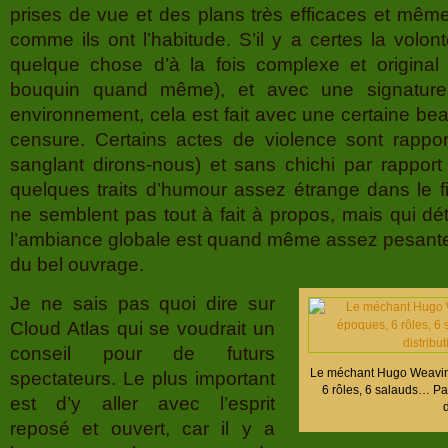
prises de vue et des plans très efficaces et même
comme ils ont l’habitude. S’il y a certes la volo
quelque chose d’à la fois complexe et original (
bouquin quand même), et avec une signatur
environnement, cela est fait avec une certaine be
censure. Certains actes de violence sont rappor
sanglant dirons-nous) et sans chichi par rapport 
quelques traits d’humour assez étrange dans le f
ne semblent pas tout à fait à propos, mais qui dé
l’ambiance globale est quand même assez pesante e
du bel ouvrage.
Je ne sais pas quoi dire sur
Cloud Atlas qui se voudrait un
conseil pour de futurs
Le méchant Hugo Weavin
spectateurs. Le plus important
6 rôles, 6 salauds… Pas
est d’y aller avec l’esprit
d
reposé et ouvert, car il y a