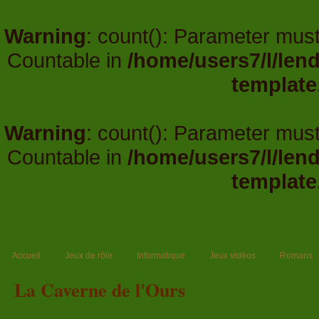
Warning
: count(): Parameter must
Countable in
/home/users7/l/len
template
Warning
: count(): Parameter must
Countable in
/home/users7/l/len
template
Accueil
Jeux de rôle
Informatique
Jeux vidéos
Romans
La Caverne de l'Ours