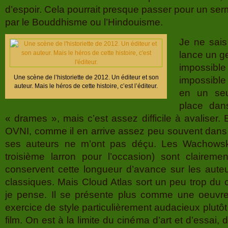
d’espoir. Cela pourrait presque passer pour un serm
par le Bouddhisme ou l’Hindouisme.
Je ne sais
lance un ge
impossibl
Une scène de l’historiette de 2012. Un éditeur et son
impossible
auteur. Mais le héros de cette histoire, c’est l’éditeur.
en un seu
place dan
« drames », mais c’est assez difficile à avaliser
OVNI, comme il en arrive assez peu souvent dans 
ses auteurs ne m’ont pas déçu. Les Wachowsk
troisième larron pour l’occasion) sont clairemen
conservent cette longueur d’avance sur les auteur
classiques. Mais Cloud Atlas sort un peu trop du 
je pense. Il se présente plus comme une oeuvre d
exercice de style particulièrement audacieux plut
film. On est à la limite du cinéma d’art et d’essai