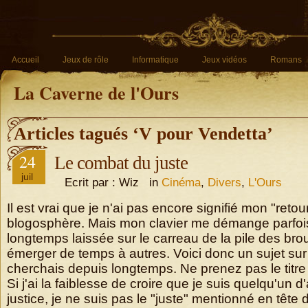
Accueil
Jeux de rôle
Informatique
Jeux vidéos
Romans
La Caverne de l'Ours
Articles tagués ‘V pour Vendetta’
24
Le combat du juste
juil
Ecrit par : Wiz in
Cinéma
,
Divers
,
L'Ours
Il est vrai que je n'ai pas encore signifié mon "retou
blogosphère. Mais mon clavier me démange parfoi
longtemps laissée sur le carreau de la pile des brou
émerger de temps à autres. Voici donc un sujet sur
cherchais depuis longtemps. Ne prenez pas le titre
Si j'ai la faiblesse de croire que je suis quelqu'un 
justice, je ne suis pas le "juste" mentionné en tête d